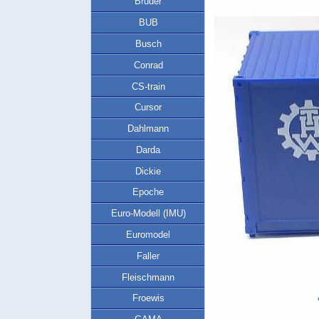
Bruder
BUB
Busch
Conrad
CS-train
Cursor
Dahlmann
Darda
Dickie
Epoche
Euro-Modell (IMU)
Euromodel
Faller
Fleischmann
Froewis