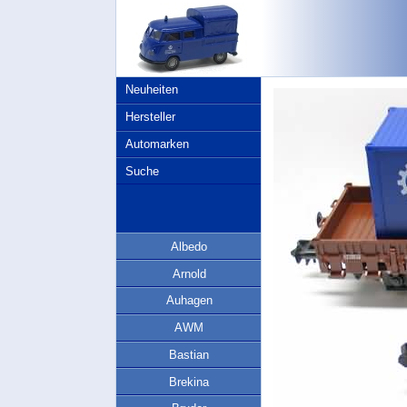
Neuheiten
Hersteller
Automarken
Suche
Albedo
Arnold
Auhagen
AWM
Bastian
Brekina