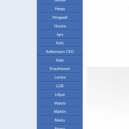
GAMA
Herpa
Hongwell
Hruska
Igra
Kehi
Kellermann CKO
Kibri
Krauthauser
Lemke
LGB
Liliput
Maisto
Märklin
Marks
Memo