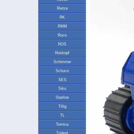
Rietze
RK
RMM
Roco
ROS
Roskopf
Schimmer
Schuco
SES
Siku
Starline
Tillig
TL
Tomica
Trident