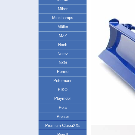
Miber
Minichamps
Müller
MZZ
Noch
Norev
NZG
Permo
Petermann
PIKO
Playmobil
Pola
Preiser
Premium ClassiXXs
Revell