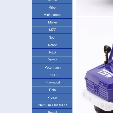
Miber
Minichamps
Müller
MZZ
Noch
Norev
NZG
Permo
Petermann
PIKO
Playmobil
Pola
Preiser
Premium ClassiXXs
Revell