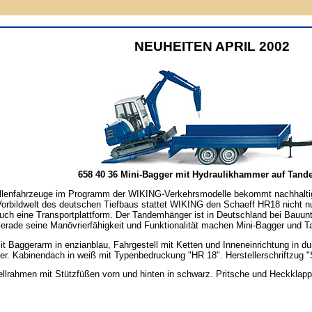
NEUHEITEN APRIL 2002
658 40 36 Mini-Bagger mit Hydraulikhammer auf Tande
llenfahrzeuge im Programm der WIKING-Verkehrsmodelle bekommt nachhalti
Vorbildwelt des deutschen Tiefbaus stattet WIKING den Schaeff HR18 nicht 
auch eine Transportplattform. Der Tandemhänger ist in Deutschland bei Bau
rade seine Manövrierfähigkeit und Funktionalität machen Mini-Bagger und T
it Baggerarm in enzianblau, Fahrgestell mit Ketten und Inneneinrichtung in 
ber. Kabinendach in weiß mit Typenbedruckung "HR 18". Herstellerschriftzug "
lrahmen mit Stützfüßen vorn und hinten in schwarz. Pritsche und Heckklappe 