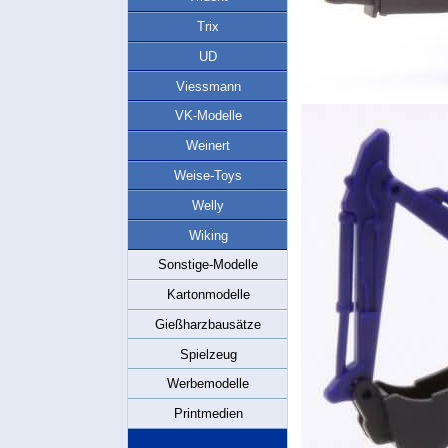
Trix
UD
Viessmann
VK-Modelle
Weinert
Weise-Toys
Welly
Wiking
Sonstige-Modelle
Kartonmodelle
Gießharzbausätze
Spielzeug
Werbemodelle
Printmedien