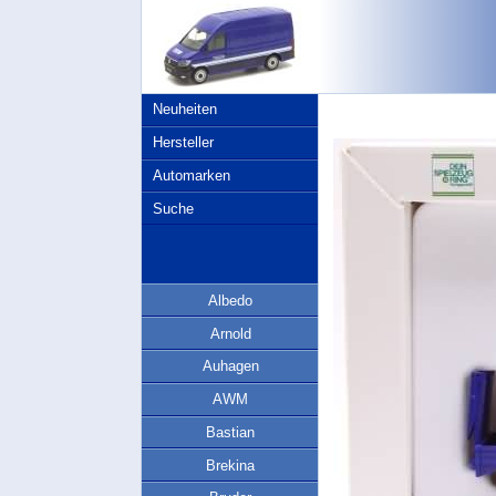
Neuheiten
Hersteller
Automarken
Suche
Albedo
Arnold
Auhagen
AWM
Bastian
Brekina