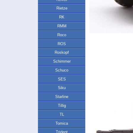
Rietze
RK
RMM
Roco
ROS
Roskopf
Schimmer
Schuco
SES
Siku
Starline
Tillig
TL
Tomica
Trident