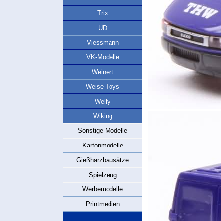
Trix
UD
Viessmann
VK-Modelle
Weinert
Weise-Toys
Welly
Wiking
Sonstige-Modelle
Kartonmodelle
Gießharzbausätze
Spielzeug
Werbemodelle
Printmedien