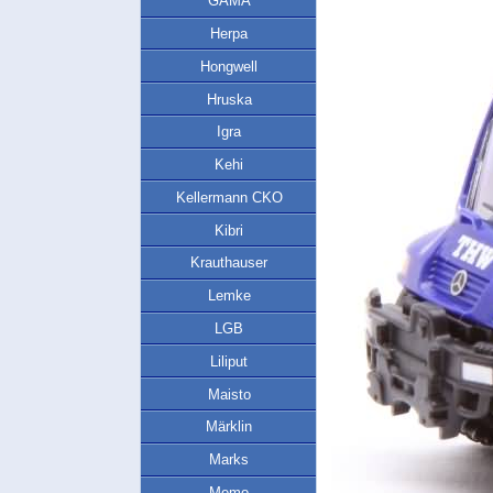
GAMA
Herpa
Hongwell
Hruska
Igra
Kehi
Kellermann CKO
Kibri
Krauthauser
Lemke
LGB
Liliput
Maisto
Märklin
Marks
Memo