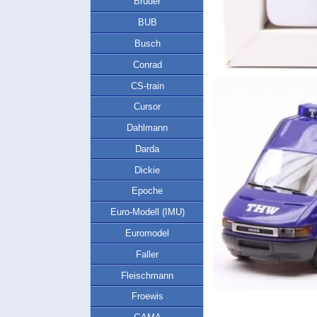
Bruder
BUB
Busch
Conrad
CS-train
Cursor
Dahlmann
Darda
Dickie
Epoche
Euro-Modell (IMU)
Euromodel
Faller
Fleischmann
Froewis