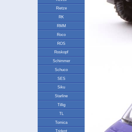
Rietze
RK
RMM
Roco
ROS
Roskopf
Schimmer
Schuco
SES
Siku
Starline
Tillig
TL
Tomica
Trident