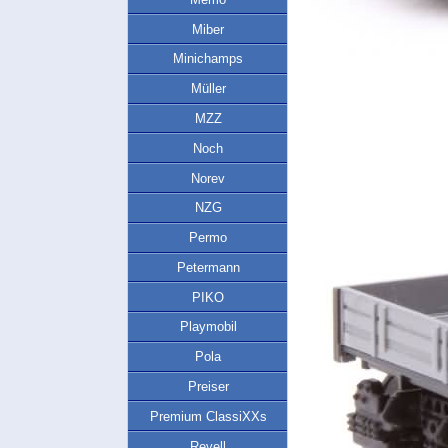
Miber
Minichamps
Müller
MZZ
Noch
Norev
NZG
Permo
Petermann
PIKO
Playmobil
Pola
Preiser
Premium ClassiXXs
Revell