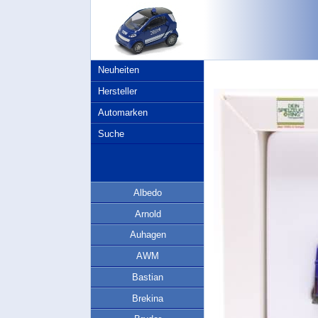
Neuheiten
Hersteller
Automarken
Suche
Albedo
Arnold
Auhagen
AWM
Bastian
Brekina