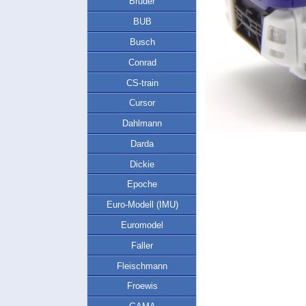
Bruder
BUB
Busch
Conrad
CS-train
Cursor
Dahlmann
Darda
Dickie
Epoche
Euro-Modell (IMU)
Euromodel
Faller
Fleischmann
Froewis