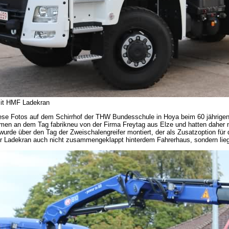
t HMF Ladekran
e Fotos auf dem Schirrhof der THW Bundesschule in Hoya beim 60 jährigen
amen an dem Tag fabrikneu von der Firma Freytag aus Elze und hatten daher
urde über den Tag der Zweischalengreifer montiert, der als Zusatzoption für 
er Ladekran auch nicht zusammengeklappt hinterdem Fahrerhaus, sondern liegt