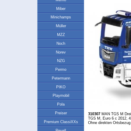
Miber
Minichamps
Müller
MZZ
Noch
Norev
NZG
Permo
Petermann
PIKO
Playmobil
Pola
Preiser
310307
MAN TGS M Dreis
TGS M, Euro 6 c 2012, 4x4
Premium ClassiXXs
Ohne direkten Ortsbezug
Revell