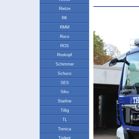
Rietze
RK
RMM
Roco
ROS
Roskopf
Schimmer
Schuco
SES
Siku
Starline
Tillig
TL
Tomica
Trident