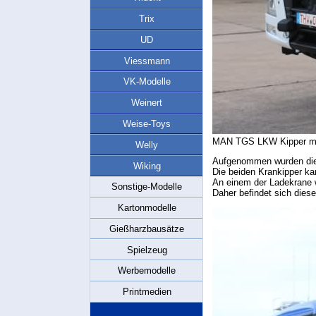
Trix
UD
Viessmann
VK-Modelle
Weinert
Weise-Toys
MAN TGS LKW Kipper mi
Welly
Aufgenommen wurden dies
Wiking
Die beiden Krankipper k
An einem der Ladekrane w
Sonstige-Modelle
Daher befindet sich dies
Kartonmodelle
Gießharzbausätze
Spielzeug
Werbemodelle
Printmedien