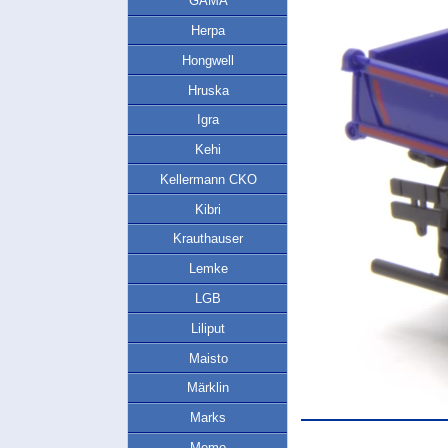
GAMA
Herpa
Hongwell
Hruska
Igra
Kehi
Kellermann CKO
Kibri
Krauthauser
Lemke
LGB
Liliput
Maisto
Märklin
Marks
Memo