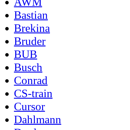
AWM
Bastian
Brekina
Bruder
BUB
Busch
Conrad
CS-train
Cursor
Dahlmann