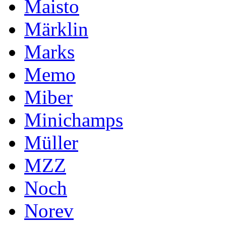
Maisto
Märklin
Marks
Memo
Miber
Minichamps
Müller
MZZ
Noch
Norev