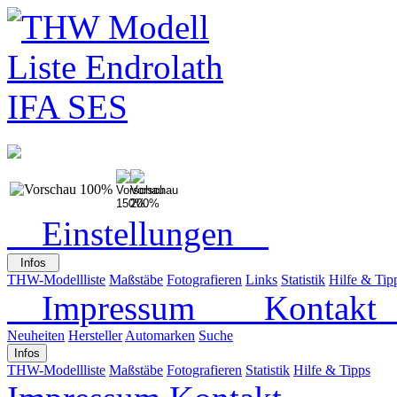
Einstellungen
Infos
THW-Modellliste
Maßstäbe
Fotografieren
Links
Statistik
Hilfe & Tip
Impressum
Kontak
Neuheiten
Hersteller
Automarken
Suche
Infos
THW-Modellliste
Maßstäbe
Fotografieren
Statistik
Hilfe & Tipps