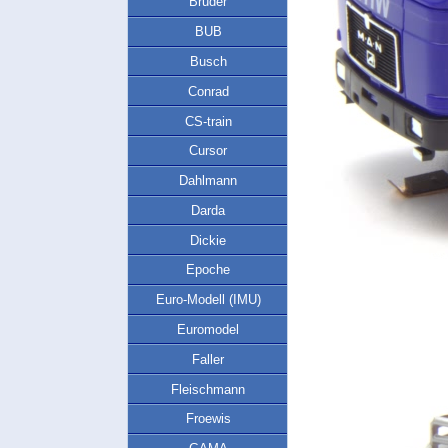
Bruder
BUB
Busch
Conrad
CS-train
Cursor
Dahlmann
Darda
Dickie
Epoche
Euro-Modell (IMU)
Euromodel
Faller
Fleischmann
Froewis