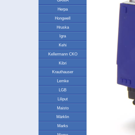
GAMA
Herpa
Hongwell
Hruska
Igra
Kehi
Kellermann CKO
Kibri
Krauthauser
Lemke
LGB
Liliput
Maisto
Märklin
Marks
Memo