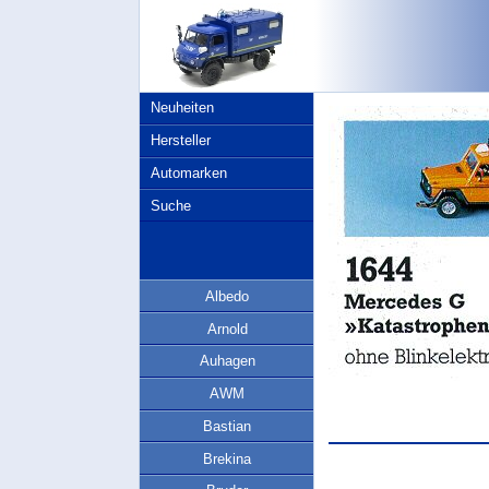
Neuheiten
Hersteller
Automarken
Suche
Albedo
Arnold
Auhagen
AWM
Bastian
Brekina