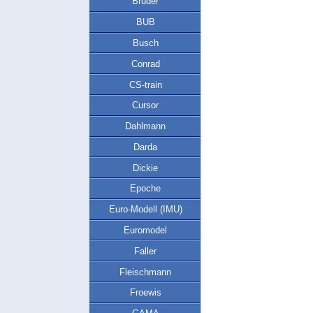
Bruder
BUB
Busch
Conrad
CS-train
Cursor
Dahlmann
Darda
Dickie
Epoche
Euro-Modell (IMU)
Euromodel
Faller
Fleischmann
Froewis