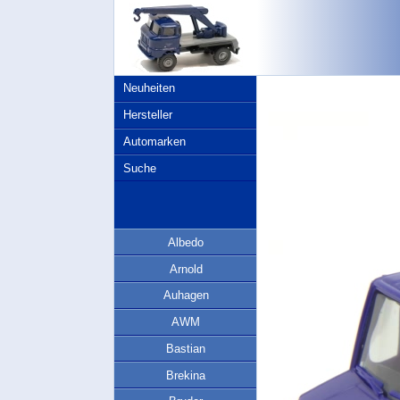
Neuheiten
Hersteller
Automarken
Suche
Albedo
Arnold
Auhagen
AWM
Bastian
Brekina