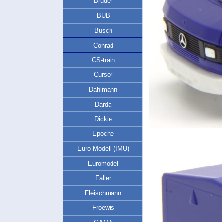
Bruder
BUB
Busch
Conrad
CS-train
Cursor
Dahlmann
Darda
Dickie
Epoche
Euro-Modell (IMU)
Euromodel
Faller
Fleischmann
Froewis