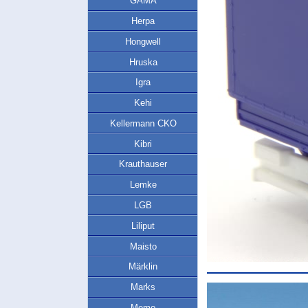
GAMA
Herpa
Hongwell
Hruska
Igra
Kehi
Kellermann CKO
Kibri
Krauthauser
Lemke
LGB
Liliput
Maisto
Märklin
Marks
Memo