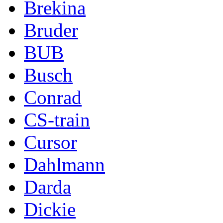
Brekina
Bruder
BUB
Busch
Conrad
CS-train
Cursor
Dahlmann
Darda
Dickie