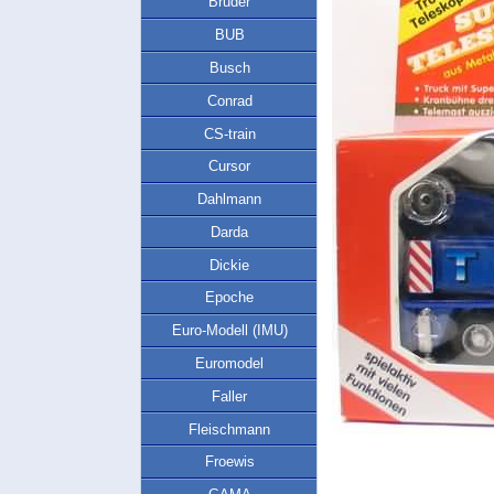
Bruder
BUB
Busch
Conrad
CS-train
Cursor
Dahlmann
Darda
Dickie
Epoche
Euro-Modell (IMU)
Euromodel
Faller
Fleischmann
Froewis