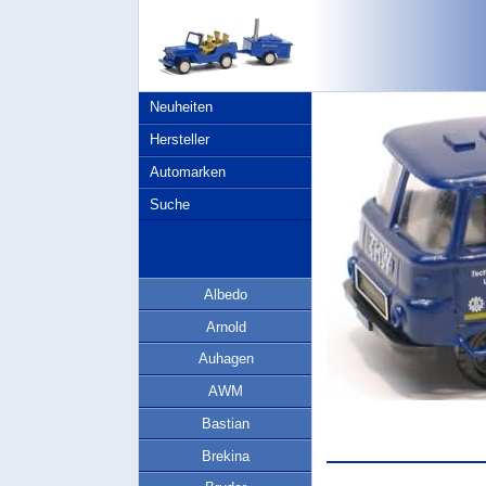
Neuheiten
Hersteller
Automarken
Suche
Albedo
Arnold
Auhagen
AWM
Bastian
Brekina