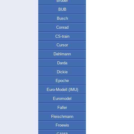
Bruder
BUB
Busch
Conrad
CS-train
Cursor
Dahlmann
Darda
Dickie
Epoche
Euro-Modell (IMU)
Euromodel
Faller
Fleischmann
Froewis