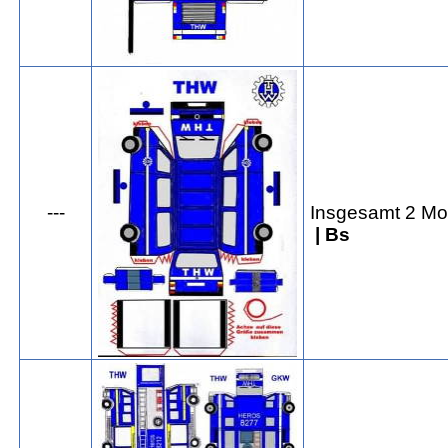
---
Insgesamt 2 Mo
| Bs