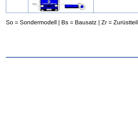
So = Sondermodell | Bs = Bausatz | Zr = Zurüsttei