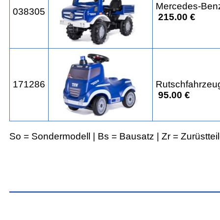
Mercedes-Ben
038305
215.00 €
171286
Rutschfahrzeu
95.00 €
So = Sondermodell | Bs = Bausatz | Zr = Zurüsttei