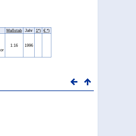
Maßstab
Jahr
1*)
€ *)
1:16
1996
or