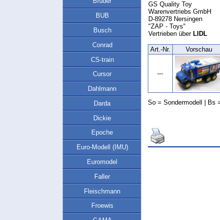
Bruder
GS Quality Toy
Warenvertriebs GmbH
BUB
D-89278 Nersingen
"ZAP - Toys"
Busch
Vertrieben über
LIDL
Conrad
Art.‑Nr.
Vorschau
CS-train
---
Cursor
Dahlmann
So = Sondermodell | Bs =
Darda
Dickie
Epoche
Euro-Modell (IMU)
Euromodel
Faller
Fleischmann
Froewis