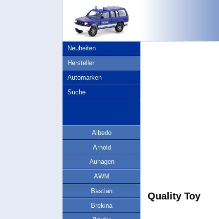
Neuheiten
Hersteller
Automarken
Suche
Albedo
Arnold
Auhagen
AWM
Bastian
Quality Toy
Brekina