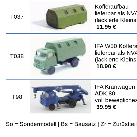
Kofferaufbau
lieferbar als 
T037
(lackierte Kleins
11.95 €
IFA W50 Koffer
lieferbar als 
T038
(lackierte Kleins
18.90 €
IFA Kranwagen
ADK 80
T98
voll beweglich
39.95 €
So = Sondermodell | Bs = Bausatz | Zr = Zurüsttei