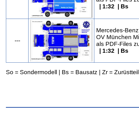
| 1:32 | Bs
Mercedes-Benz 
OV München Mi
---
als PDF-Files 
| 1:32 | Bs
So = Sondermodell | Bs = Bausatz | Zr = Zurüsttei