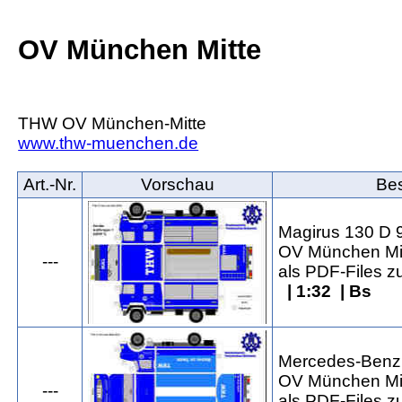
OV München Mitte
THW OV München-Mitte
www.thw-muenchen.de
Art.‑Nr.
Vorschau
Be
Magirus 130 D 9
OV München Mi
---
als PDF-Files 
| 1:32 | Bs
Mercedes-Benz 
OV München Mi
---
als PDF-Files 