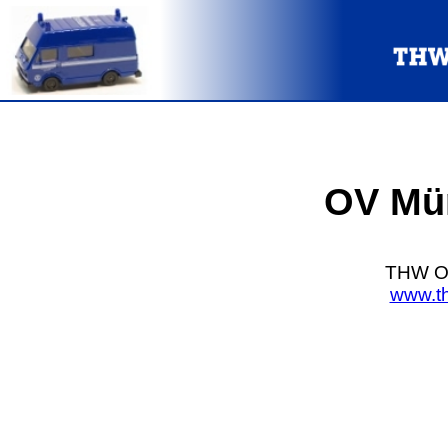
OV Mü
THW OV
www.t