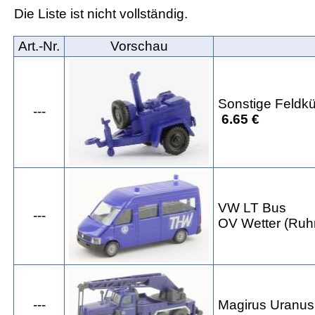
Die Liste ist nicht vollständig.
Art.‑Nr.
Vorschau
Sonstige Feldk
---
6.65 €
VW LT Bus
---
OV Wetter (Ruh
---
Magirus Uranu