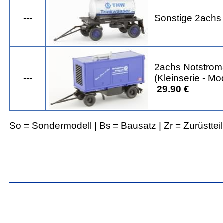
---
Sonstige 2achs
2achs Notstro
---
(Kleinserie - M
29.90 €
So = Sondermodell | Bs = Bausatz | Zr = Zurüsttei