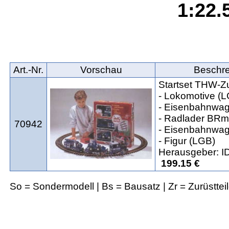
1:22.5
Art.‑Nr.
Vorschau
Beschr
Startset THW-Z
- Lokomotive (
- Eisenbahnwa
- Radlader BRm
70942
- Eisenbahnwa
- Figur (LGB)
Herausgeber: I
199.15 €
So = Sondermodell | Bs = Bausatz | Zr = Zurüsttei