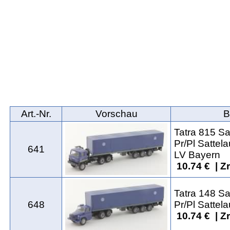
Art.‑Nr.
Vorschau
B
Tatra 815 S
Pr/Pl Sattela
641
LV Bayern
10.74 € | Z
Tatra 148 S
648
Pr/Pl Sattela
10.74 € | Z