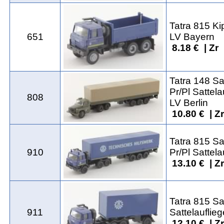
Tatra 815 Ki
651
LV Bayern
8.18 € | Zr
Tatra 148 S
Pr/Pl Sattela
808
LV Berlin
10.80 € | Z
Tatra 815 S
910
Pr/Pl Sattela
13.10 € | Z
Tatra 815 S
911
Sattelauflieg
12.10 € | Z