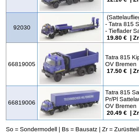
(Sattelauflie
- Tatra 815 
92030
- Tieflader Sa
19.80 € | Z
Tatra 815 Ki
66819005
OV Bremen
17.50 € | Z
Tatra 815 S
Pr/Pl Sattela
66819006
OV Bremen
20.49 € | Z
So = Sondermodell | Bs = Bausatz | Zr = Zurüsttei