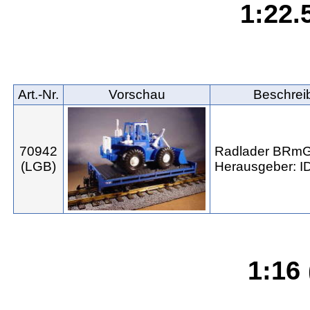
1:22.5
Art.‑Nr.
Vorschau
Beschrei
70942
Radlader BRmG
(LGB)
Herausgeber: I
1:16 