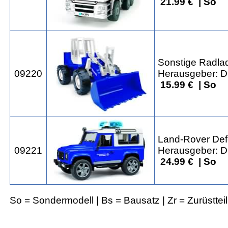
21.99 € | So
Sonstige Radla
09220
Herausgeber: Dr
15.99 € | So
Land-Rover De
09221
Herausgeber: Dr
24.99 € | So
So = Sondermodell | Bs = Bausatz | Zr = Zurüsttei