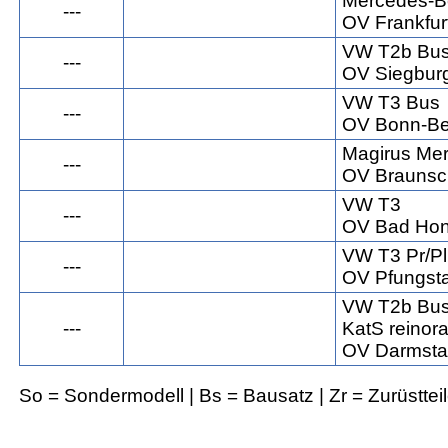
Mercedes-B
---
OV Frankfur
VW T2b Bu
---
OV Siegbur
VW T3 Bus
---
OV Bonn-Be
Magirus Mer
---
OV Braunsc
VW T3
---
OV Bad Hon
VW T3 Pr/Pl
---
OV Pfungst
VW T2b Bu
---
KatS reinor
OV Darmsta
So = Sondermodell | Bs = Bausatz | Zr = Zurüsttei