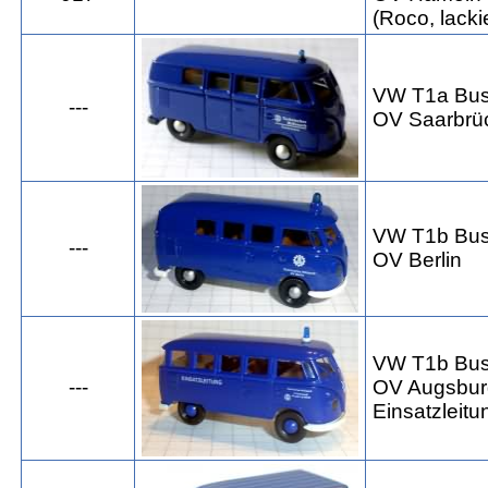
(Roco, lacki
VW T1a Bu
---
OV Saarbrü
VW T1b Bu
---
OV Berlin
VW T1b Bu
---
OV Augsbur
Einsatzleitu