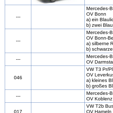
Mercedes-B
OV Bonn
---
a) ein Blauli
b) zwei Blau
Mercedes-B
OV Bonn-Be
---
a) silberne
b) schwarz
Mercedes-B
---
OV Darmsta
VW T3 Pr/Pl
OV Leverku
046
a) kleines 
b) großes B
Mercedes-B
---
OV Koblenz
VW T2b Bu
017
OV Hameln