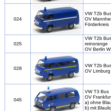
VW T2b Bu
024
OV Mannhe
Förderkreis
VW T2b Bu
025
reinorange
OV Berlin W
VW T2b Bu
028
OV Limburg
VW T3 Bus
OV Frankfur
045
a) ohne Blau
b) mit Blauli