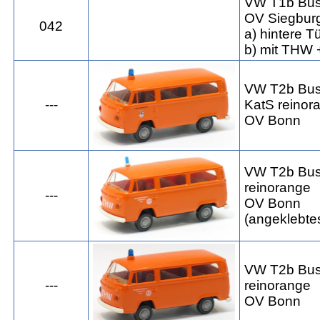
VW T1b Bu
OV Siegbur
042
a) hintere T
b) mit THW 
VW T2b Bu
---
KatS reinor
OV Bonn
VW T2b Bu
reinorange
---
OV Bonn
(angeklebtes
VW T2b Bu
---
reinorange
OV Bonn