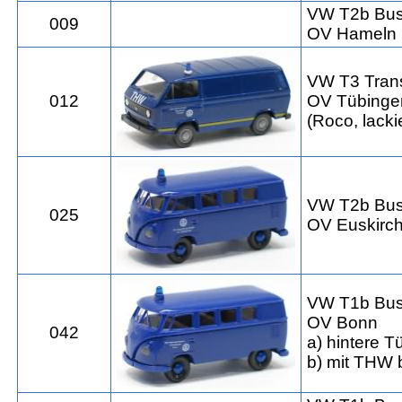
VW T2b Bu
009
OV Hameln
VW T3 Trans
012
OV Tübinge
(Roco, lacki
VW T2b Bu
025
OV Euskirc
VW T1b Bu
OV Bonn
042
a) hintere T
b) mit THW 