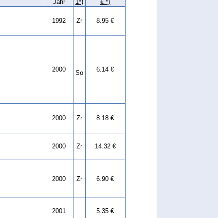
Jahr
1*)
€ *)
1992
Zr
8.95 €
2000
6.14 €
So
2000
Zr
8.18 €
2000
Zr
14.32 €
2000
Zr
6.90 €
2001
5.35 €