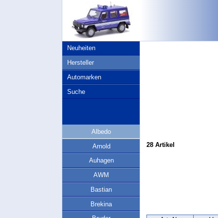
Neuheiten
Hersteller
Automarken
Suche
Albedo
28 Artikel
Arnold
Auhagen
AWM
Bastian
Brekina