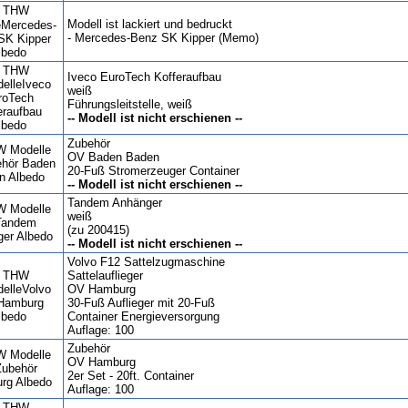
Modell ist lackiert und bedruckt
- Mercedes-Benz SK Kipper (Memo)
Iveco EuroTech Kofferaufbau
weiß
Führungsleitstelle, weiß
-- Modell ist nicht erschienen --
Zubehör
OV Baden Baden
20-Fuß Stromerzeuger Container
-- Modell ist nicht erschienen --
Tandem Anhänger
weiß
(zu 200415)
-- Modell ist nicht erschienen --
Volvo F12 Sattelzugmaschine
Sattelauflieger
OV Hamburg
30-Fuß Auflieger mit 20-Fuß
Container Energieversorgung
Auflage: 100
Zubehör
OV Hamburg
2er Set - 20ft. Container
Auflage: 100