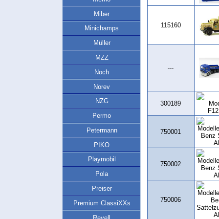
Miber
115160
Minichamps
Müller
MZZ
---
Noch
Norev
NZG
300189
Permo
Petermann
750001
PIKO
Playmobil
750002
Pola
Preiser
750006
Premium ClassiXXs
Revell