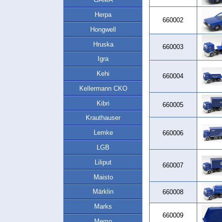
Herpa
660002
Hongwell
Hruska
660003
Igra
Kehi
660004
Kellermann CKO
Kibri
660005
Krauthauser
Lemke
660006
LGB
Liliput
660007
Maisto
Märklin
660008
Marks
660009
Memo