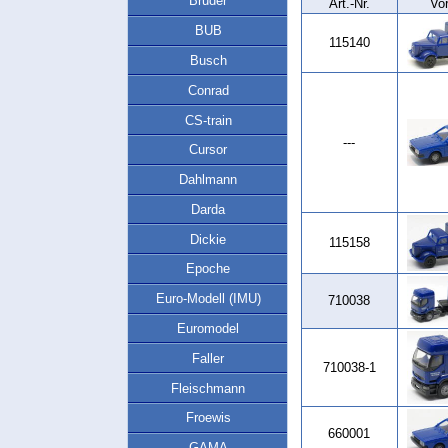
Bruder
Art.‑Nr.
Vo
BUB
115140
Busch
Conrad
CS-train
---
Cursor
Dahlmann
Darda
Dickie
115158
Epoche
Euro-Modell (IMU)
710038
Euromodel
Faller
710038-1
Fleischmann
Froewis
660001
GAMA