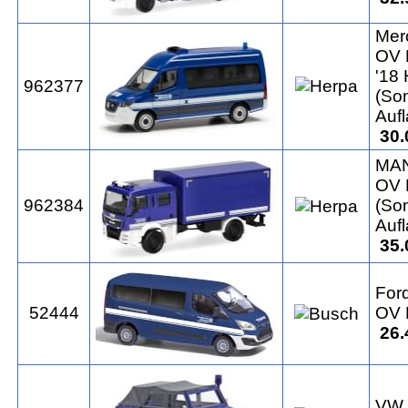
Mer
OV 
'18
962377
(So
Auf
30.
MAN
OV 
962384
(So
Auf
35.
For
52444
OV 
26.
VW 