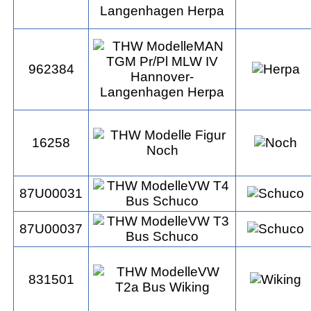
962384
16258
87U00031
87U00037
831501