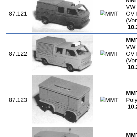
MM
VW 
87.121
OV 
(Vo
10.
MM
VW 
87.122
OV 
(Vo
10.
MM
87.123
Pol
10.
MM