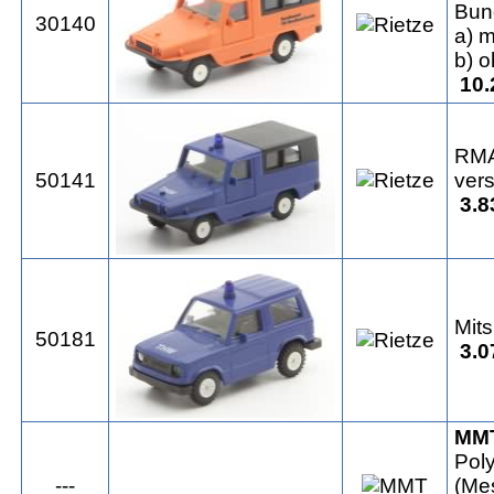
Bun
30140
a) m
b) 
10.
RMA
50141
ver
3.8
Mit
50181
3.0
MM
Pol
---
(Me