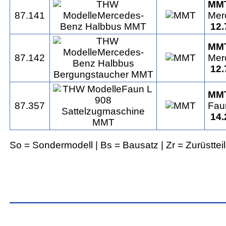
MM
87.141
Mer
12.
MM
87.142
Mer
12.
MM
87.357
Fau
14.
So = Sondermodell | Bs = Bausatz | Zr = Zurüsttei