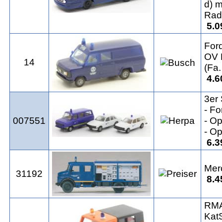
d) m
Rad
5.0
Ford
OV 
14
(Fa
4.6
3er 
- Fo
007551
- O
- O
6.3
Mer
31192
8.4
RMA
Kat