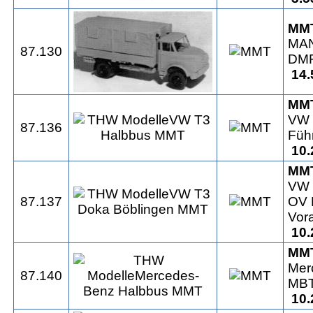
MM
MAN
87.130
DMF
14.
MM
VW 
87.136
Füh
10.
MM
VW 
87.137
OV 
Vor
10.
MM
Mer
87.140
MBT
10.