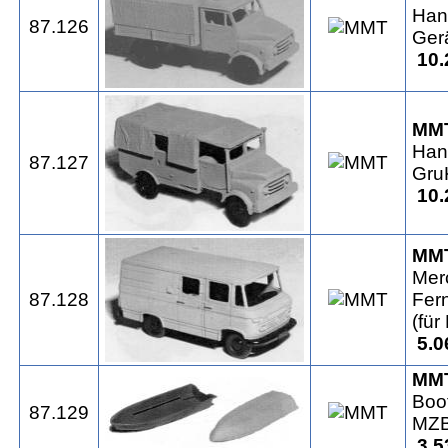
Han
87.126
Ger
10.
MM
Han
87.127
Gru
10.
MM
Mer
87.128
Fer
(für
5.0
MM
Boo
87.129
MZB
3.5