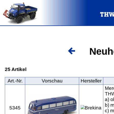
Neuhe
25 Artikel
Art.‑Nr.
Vorschau
Hersteller
Mer
THW-
a) o
b) m
5345
c) m