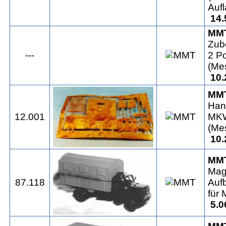
Auf
14.
MM
Zub
---
2 P
(Me
10.
MM
Han
12.001
MKW
(Me
10.
MM
Magi
87.118
Auf
für
5.0