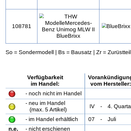
108781
So = Sondermodell | Bs = Bausatz | Zr = Zurüsttei
Verfügbarkeit
Vorankündigun
im Handel:
vom Hersteller:
- noch nicht im Handel
- neu im Handel
IV
- 4. Quarta
(max. 5 Artikel)
- im Handel erhältlich
07
- Juli
n.e.
- nicht erschienen