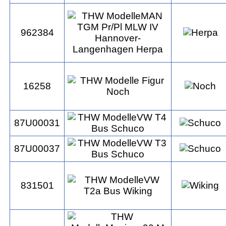
962384
16258
87U00031
87U00037
831501