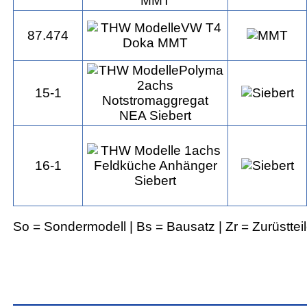
87.474
15-1
16-1
So = Sondermodell | Bs = Bausatz | Zr = Zurüsttei