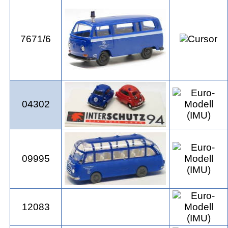
7671/6
04302
09995
12083