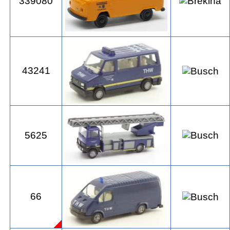
339080
43241
5625
66