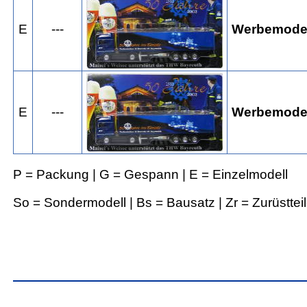
E
---
Werbemode
E
---
Werbemode
P = Packung | G = Gespann | E = Einzelmodell
So = Sondermodell | Bs = Bausatz | Zr = Zurüsttei